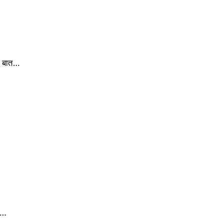
से बात…
स…