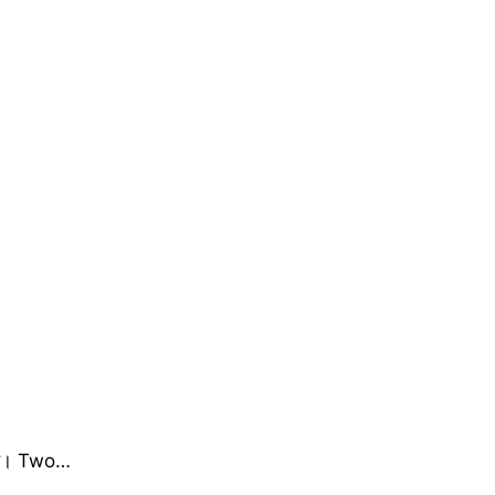
ई है। Two…