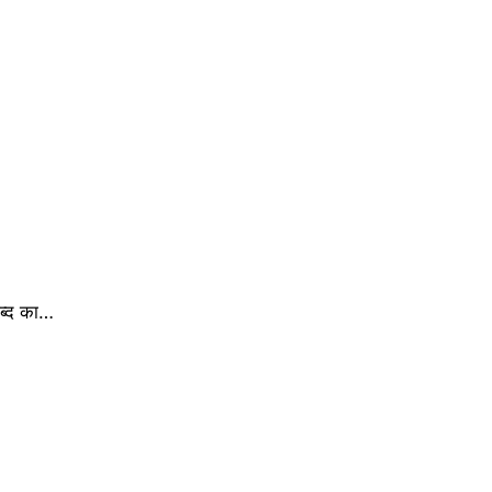
शब्द का…