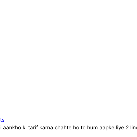
ts
ki aankho ki tarif karna chahte ho to hum aapke liye 2 li