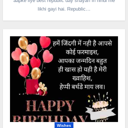
aapke liye best republic day shayari in hindi me
likhi gayi hai. Republic…
Wishes