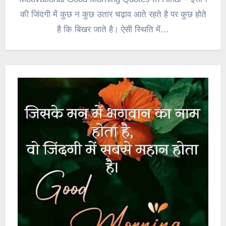
की जिंदगी में कुछ न कुछ उतार चढ़ाव आते रहते है पर कुछ होते
है कि बिखर जाते है। ऐसी स्थिति में…