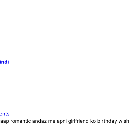
indi
ents