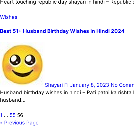
Heart touching republic day shayari in hindi – Republi
Wishes
Best 51+ Husband Birthday Wishes In Hindi 2024
Shayari Fi
January 8, 2023
No Comm
Husband birthday wishes in hindi – Pati patni ka rishta bahut hi aham hota hai. Is post me birthday wishes for husband in hindi ya romantic birthday wishes for
husband…
Posts
1
…
55
56
« Previous Page
pagination