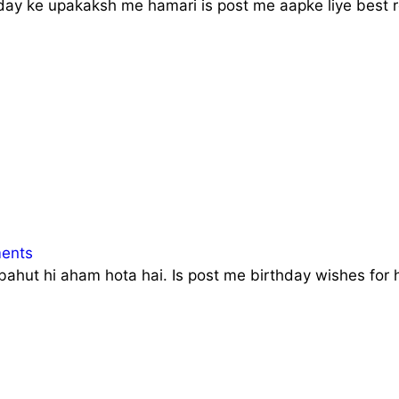
c day ke upakaksh me hamari is post me aapke liye best re
ents