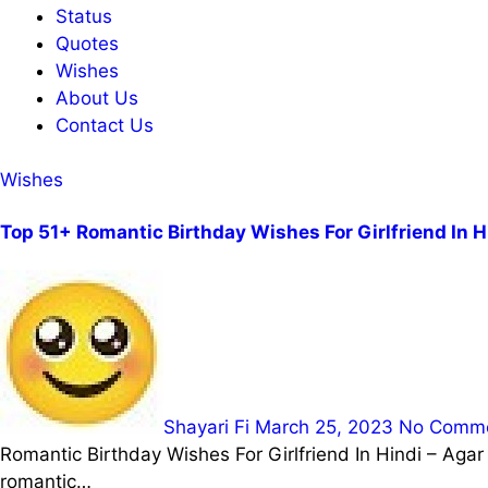
Status
Quotes
Wishes
About Us
Contact Us
Wishes
Top 51+ Romantic Birthday Wishes For Girlfriend In H
Shayari Fi
March 25, 2023
No Comm
Romantic Birthday Wishes For Girlfriend In Hindi – Agar aap romantic andaz me apni girlfriend ko birthday wish karna chahte ho to is post me girlfriend ke liye best
romantic…