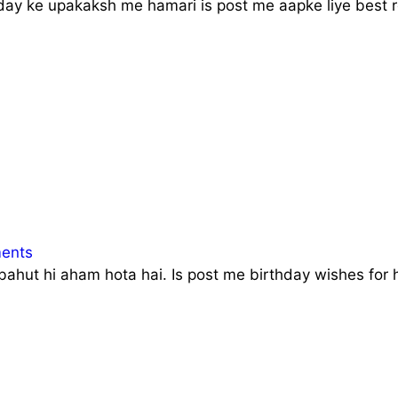
c day ke upakaksh me hamari is post me aapke liye best re
ents