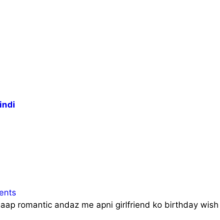
indi
ents