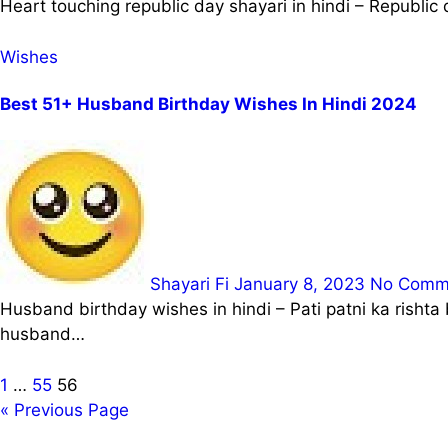
Heart touching republic day shayari in hindi – Republi
Wishes
Best 51+ Husband Birthday Wishes In Hindi 2024
Shayari Fi
January 8, 2023
No Comm
Husband birthday wishes in hindi – Pati patni ka rishta bahut hi aham hota hai. Is post me birthday wishes for husband in hindi ya romantic birthday wishes for
husband…
Posts
1
…
55
56
« Previous Page
pagination