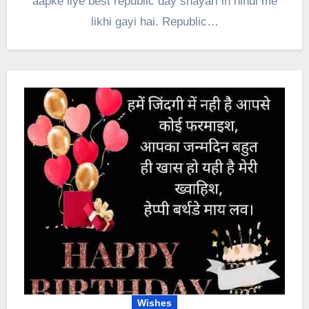
aapke liye best republic day shayari in hindi me
likhi gayi hai. Republic…
Wishes