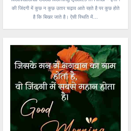
की जिंदगी में कुछ न कुछ उतार चढ़ाव आते रहते है पर कुछ होते
है कि बिखर जाते है। ऐसी स्थिति में…