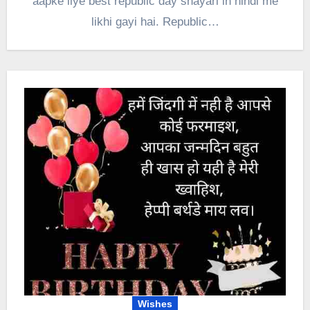
aapke liye best republic day shayari in hindi me
likhi gayi hai. Republic…
Wishes