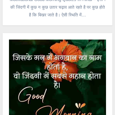
की जिंदगी में कुछ न कुछ उतार चढ़ाव आते रहते है पर कुछ होते
है कि बिखर जाते है। ऐसी स्थिति में…