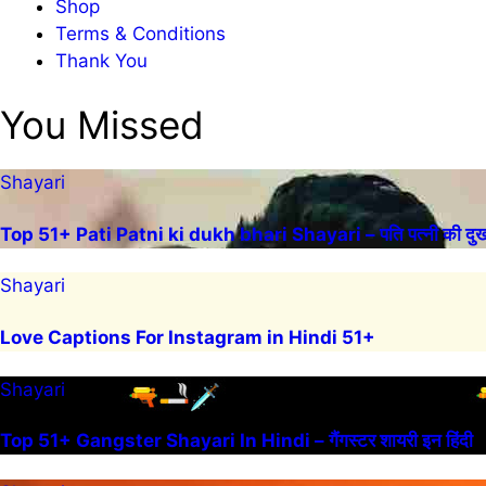
Shop
Terms & Conditions
Thank You
You Missed
Shayari
Top 51+ Pati Patni ki dukh bhari Shayari – पति पत्नी की दुख 
Shayari
Love Captions For Instagram in Hindi 51+
Shayari
Top 51+ Gangster Shayari In Hindi – गैंगस्टर शायरी इन हिंदी