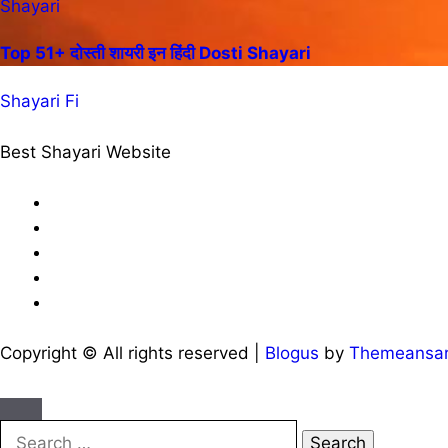
Shayari
Top 51+ दोस्ती शायरी इन हिंदी Dosti Shayari
Shayari Fi
Best Shayari Website
Copyright © All rights reserved
|
Blogus
by
Themeansa
Search