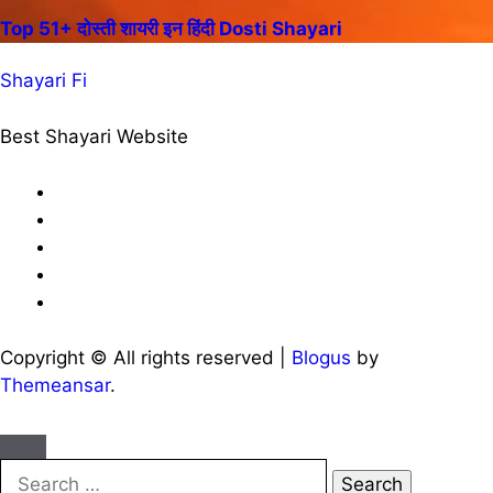
Top 51+ दोस्ती शायरी इन हिंदी Dosti Shayari
Shayari Fi
Best Shayari Website
Copyright © All rights reserved
|
Blogus
by
Themeansar
.
Search