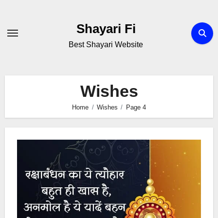
Skip
to
Shayari Fi
content
Best Shayari Website
Wishes
Home
Wishes
Page 4