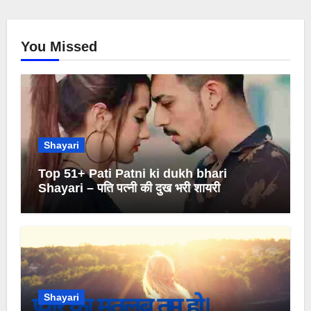
You Missed
Shayari
Top 51+ Pati Patni ki dukh bhari
Shayari – पति पत्नी की दुख भरी शायरी
Shayari