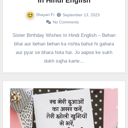
In Hindi English
Shayari Fi
September 13, 2023
No Comments
Sister Birthday Wishes In Hindi English – Behan
bhai aur behan behan ka rishta bahut hi gahara
aur pyar se bhara hota hai. Jo aapse ke sukh
dukh sajha karte…