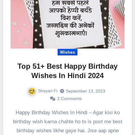
Wishes
Top 51+ Best Happy Birthday
Wishes In Hindi 2024
Shayari Fi
September 13, 2023
2 Comments
Happy Birthday Wishes In Hindi – Agar kisi ko
birthday wish karna chahte ho to is post me best
birthday wishes likhe gaye hai. Jise aap apne