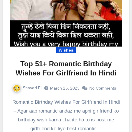
Wishes
Top 51+ Romantic Birthday
Wishes For Girlfriend In Hindi
Shayari Fi
March 25, 2023
No Comments
Romantic Birthday Wishes For Girlfriend In Hindi
– Agar aap romantic andaz me apni girlfriend ko
birthday wish karna chahte ho to is post me
girlfriend ke liye best romantic…