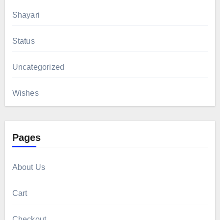
Shayari
Status
Uncategorized
Wishes
Pages
About Us
Cart
Checkout