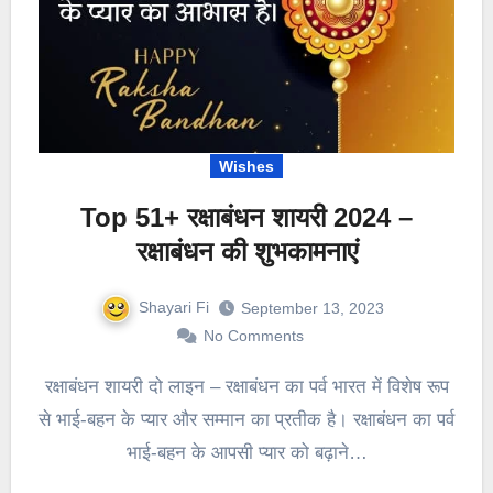
Wishes
Top 51+ रक्षाबंधन शायरी 2024 –
रक्षाबंधन की शुभकामनाएं
Shayari Fi
September 13, 2023
No Comments
रक्षाबंधन शायरी दो लाइन – रक्षाबंधन का पर्व भारत में विशेष रूप
से भाई-बहन के प्यार और सम्मान का प्रतीक है। रक्षाबंधन का पर्व
भाई-बहन के आपसी प्यार को बढ़ाने…