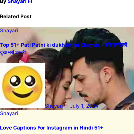
By
Shayari Fi
Related Post
Shayari
Top 51+ Pati Patni ki dukh bhari Shayari – पति पत्नी की
दुख भरी शायरी
Shayari Fi
July 1, 2024
Shayari
Love Captions For Instagram in Hindi 51+