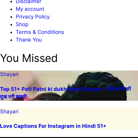
Disclaimer
My account
Privacy Policy
Shop
Terms & Conditions
Thank You
You Missed
Shayari
Top 51+ Pati Patni ki dukh bhari Shayari – पति पत्नी की
दुख भरी शायरी
Shayari
Love Captions For Instagram in Hindi 51+