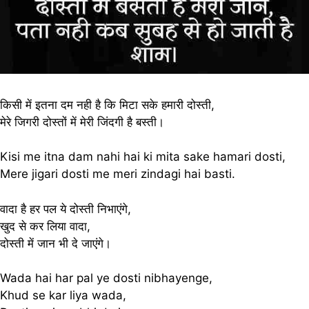
किसी में इतना दम नही है कि मिटा सके हमारी दोस्ती,
मेरे जिगरी दोस्तों में मेरी जिंदगी है बस्ती।
Kisi me itna dam nahi hai ki mita sake hamari dosti,
Mere jigari dosti me meri zindagi hai basti.
वादा है हर पल ये दोस्ती निभाएंगे,
खुद से कर लिया वादा,
दोस्ती में जान भी दे जाएंगे।
Wada hai har pal ye dosti nibhayenge,
Khud se kar liya wada,