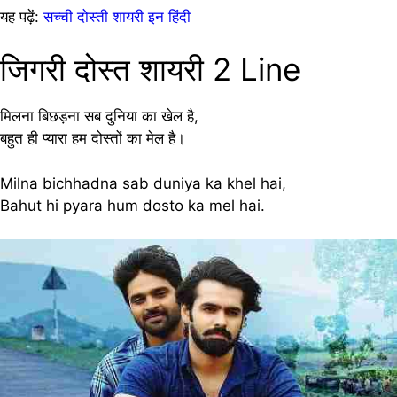
यह पढ़ें:
सच्ची दोस्ती शायरी इन हिंदी
जिगरी दोस्त शायरी 2 Line
मिलना बिछड़ना सब दुनिया का खेल है,
बहुत ही प्यारा हम दोस्तों का मेल है।
Milna bichhadna sab duniya ka khel hai,
Bahut hi pyara hum dosto ka mel hai.