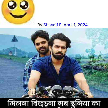
By
Shayari Fi
April 1, 2024