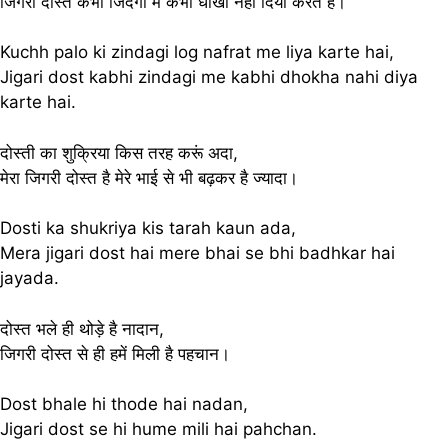
जिगरी दोस्त कभी जिंदगी में कभी धोखा नही दिया करते है।
Kuchh palo ki zindagi log nafrat me liya karte hai,
Jigari dost kabhi zindagi me kabhi dhokha nahi diya
karte hai.
दोस्ती का शुक्रिया किस तरह करूं अदा,
मेरा जिगरी दोस्त है मेरे भाई से भी बढ़कर है ज्यादा।
Dosti ka shukriya kis tarah kaun ada,
Mera jigari dost hai mere bhai se bhi badhkar hai
jayada.
दोस्त भले ही थोड़े है नादान,
जिगरी दोस्त से ही हमें मिली है पहचान।
Dost bhale hi thode hai nadan,
Jigari dost se hi hume mili hai pahchan.