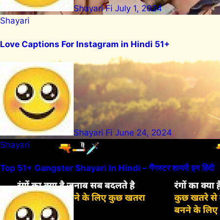
Shayari Fi
July 1, 2024
Shayari
Love Captions For Instagram in Hindi 51+
Shayari Fi
June 24, 2024
Shayari
Top 51+ Gangster Shayari In Hindi – गैंगस्टर शायरी इन हिंदी