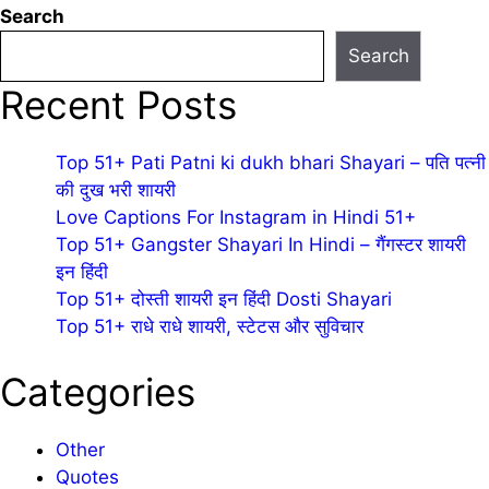
Search
Search
Recent Posts
Top 51+ Pati Patni ki dukh bhari Shayari – पति पत्नी
की दुख भरी शायरी
Love Captions For Instagram in Hindi 51+
Top 51+ Gangster Shayari In Hindi – गैंगस्टर शायरी
इन हिंदी
Top 51+ दोस्ती शायरी इन हिंदी Dosti Shayari
Top 51+ राधे राधे शायरी, स्टेटस और सुविचार
Categories
Other
Quotes