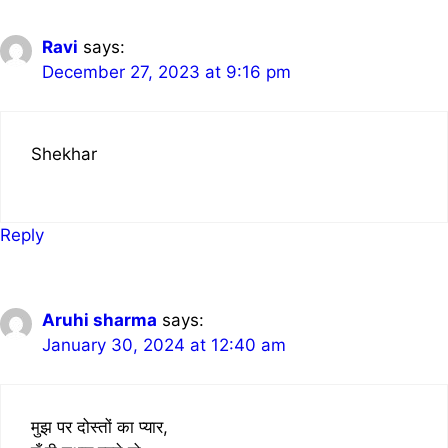
Ravi
says:
December 27, 2023 at 9:16 pm
Shekhar
Reply
Aruhi sharma
says:
January 30, 2024 at 12:40 am
मुझ पर दोस्तों का प्यार,