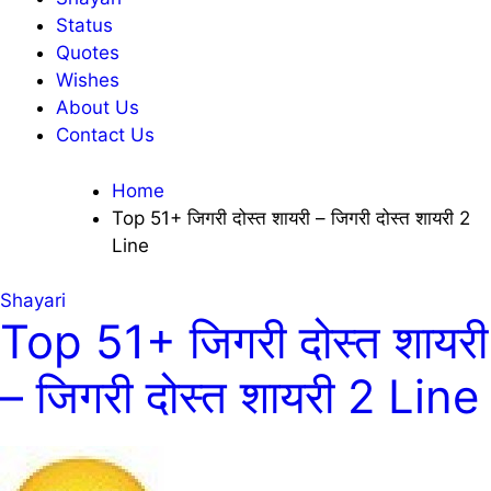
Status
Quotes
Wishes
About Us
Contact Us
Home
Top 51+ जिगरी दोस्त शायरी – जिगरी दोस्त शायरी 2
Line
Shayari
Top 51+ जिगरी दोस्त शायरी
– जिगरी दोस्त शायरी 2 Line