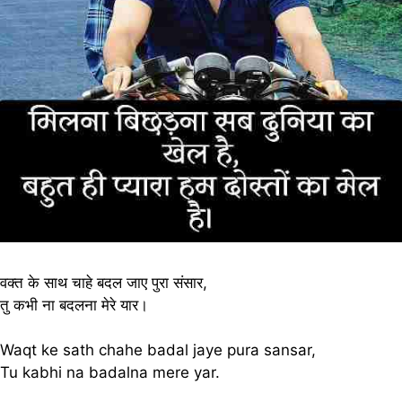
वक्त के साथ चाहे बदल जाए पुरा संसार,
तु कभी ना बदलना मेरे यार।
Waqt ke sath chahe badal jaye pura sansar,
Tu kabhi na badalna mere yar.