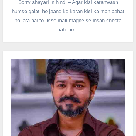
Sorry shayari in hindi – Agar kisi karanwash
humse galati ho jaane ke karan kisi ka man aahat
ho jata hai to usse mafi magne se insan chhota
nahi ho…