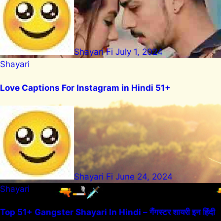
Shayari Fi
July 1, 2024
Shayari
Love Captions For Instagram in Hindi 51+
Shayari Fi
June 24, 2024
Shayari
Top 51+ Gangster Shayari In Hindi – गैंगस्टर शायरी इन हिंदी