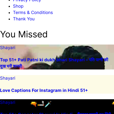
Shop
Terms & Conditions
Thank You
You Missed
Shayari
Top 51+ Pati Patni ki dukh bhari Shayari – पति पत्नी की
दुख भरी शायरी
Shayari
Love Captions For Instagram in Hindi 51+
Shayari