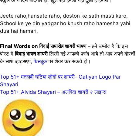
स्कूल के ये दिन यादगार हो, खुश रहो हमेशा यही दुआ है हमारी।
Jeete raho,hansate raho, doston ke sath masti karo,
School ke ye din yadgar ho khush raho hamesha yahi
dua hai hamari.
Final Words on विदाई समारोह शायरी भाषण
– हमें उम्मीद है कि इस
पोस्ट में
विदाई भाषण शायरी
लिखी गई आपको पसंद आये तो आप अपने दोस्तों
के साथ व्हाट्सएप,
फेसबुक
पर शेयर कर सकते हो।
Post
Top 51+ मतलबी घटिया लोगों पर शायरी- Gatiyan Logo Par
Shayari
navigation
Top 51+ Alvida Shayari – अलविदा शायरी २ लाइन्स