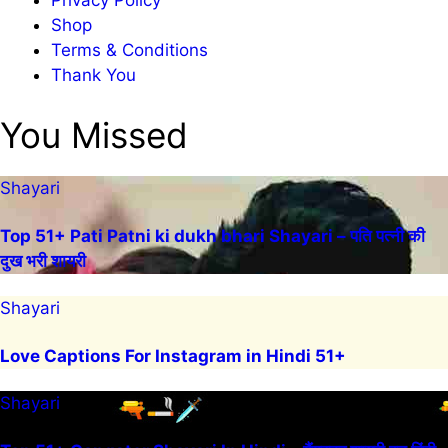
Privacy Policy
Shop
Terms & Conditions
Thank You
You Missed
Shayari
Top 51+ Pati Patni ki dukh bhari Shayari – पति पत्नी की
दुख भरी शायरी
Shayari
Love Captions For Instagram in Hindi 51+
Shayari