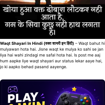
Waqt Shayari In Hindi (वक्त शायरी इन हिंदी)
– Waqt bahut hi
mulyawan hota hai. Jisne waqt ke mulya ko sahi se jan
liya hai wahi zindagi me safal hota hai. Is post me aaj
hum aapke liye waqt shayari aur status lekar aaye hai,
jo ki aapko behad pasand aayenge.