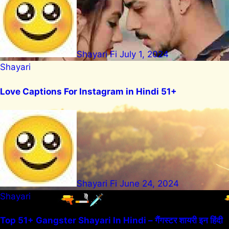
Shayari Fi
July 1, 2024
Shayari
Love Captions For Instagram in Hindi 51+
Shayari Fi
June 24, 2024
Shayari
Top 51+ Gangster Shayari In Hindi – गैंगस्टर शायरी इन हिंदी