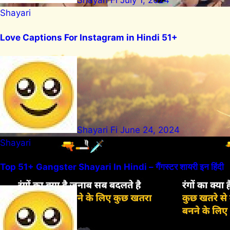
Shayari Fi
July 1, 2024
Shayari
Love Captions For Instagram in Hindi 51+
Shayari Fi
June 24, 2024
Shayari
Top 51+ Gangster Shayari In Hindi – गैंगस्टर शायरी इन हिंदी