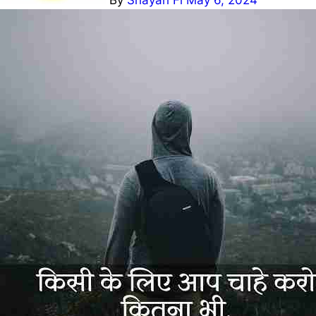
By
Shayari Fi
May 6, 2024