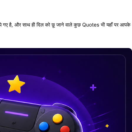
गए है, और साथ ही दिल को छू जाने वाले कुछ Quotes भी यहाँ पर आपके